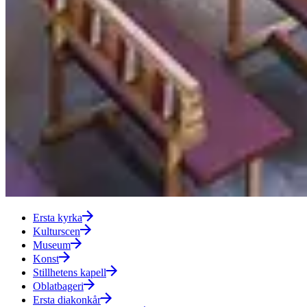
Ersta kyrka
Kulturscen
Museum
Konst
Stillhetens kapell
Oblatbageri
Ersta diakonkår